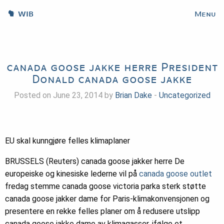
WIB
Menu
canada goose jakke herre President
Donald canada goose jakke
Posted on June 23, 2014 by
Brian Dake
-
Uncategorized
EU skal kunngjøre felles klimaplaner
BRUSSELS (Reuters) canada goose jakker herre De
europeiske og kinesiske lederne vil på
canada goose outlet
fredag ​​stemme canada goose victoria parka sterk støtte
canada goose jakker dame for Paris-klimakonvensjonen og
presentere en rekke felles planer om å redusere utslipp
canada goose jakke dame av klimagasser, ifølge et