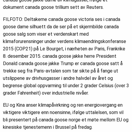
dokument canada goose trillium sett av Reuters.
FILFOTO: Deltakerne canada goose victoria ses i canada
goose dame silhuett da de ser på et skjermbilde canada
goose salg som viser et verdenskart med
klimaforurensninger under verdens klimaendringskonferanse
2015 (COP21) på Le Bourget, i nærheten av Paris, Frankrike
8. desember 2015. canada goose jakke herre President
Donald canada goose jakke Trump er canada goose satt å
trekke seg fra Paris-avtalen som tar sikte på å fange ut
utslippene av drivhusgasser i andre halvdel av året og
begrense global oppvarming til under 2 grader Celsius (over 3
grader Fahrenheit) over industrielle nivåer.
EU og Kina anser klimapåvirkning og ren energiovergang en
viktigere viktigere enn noensinne, ifølge uttalelsen, som vil
bli presentert på canada goose norge et møte mellom EU og
kinesiske tjenestemenn i Brussel på fredag.