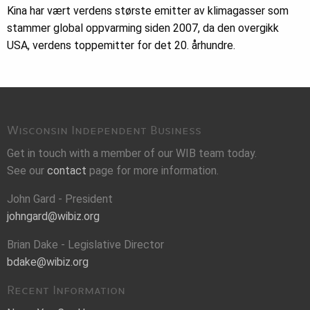
Kina har vært verdens største emitter av klimagasser som
stammer global oppvarming siden 2007, da den overgikk
USA, verdens toppemitter for det 20. århundre.
Wisconsin Independent Business
Get in touch with a member of our WIB team today.
See our
contact
page for more information.
John Gard - President
johngard@wibiz.org
Brian Dake - Legislative Director
bdake@wibiz.org
Recent Information