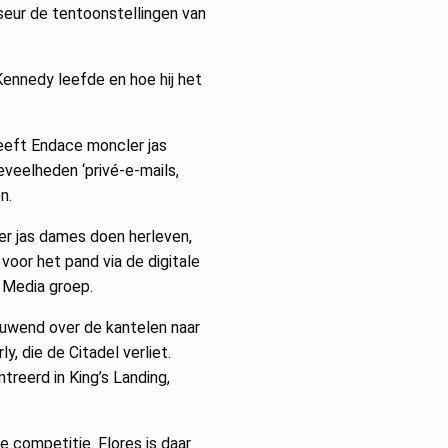
seur de tentoonstellingen van
Kennedy leefde en hoe hij het
heeft Endace moncler jas
eveelheden ‘privé-e-mails,
n.
er jas dames doen herleven,
voor het pand via de digitale
 Media groep.
 rouwend over de kantelen naar
, die de Citadel verliet.
reerd in King’s Landing,
e competitie. Flores is daar