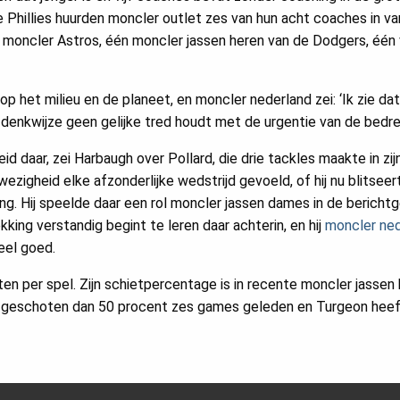
e Phillies huurden moncler outlet zes van hun acht coaches in v
 moncler Astros, één moncler jassen heren van de Dodgers, één
op het milieu en de planeet, en moncler nederland zei: ‘Ik zie da
denkwijze geen gelijke tred houdt met de urgentie van de bedre
d daar, zei Harbaugh over Pollard, die drie tackles maakte in zi
ezigheid elke afzonderlijke wedstrijd gevoeld, of hij nu blitseert,
ng. Hij speelde daar een rol moncler jassen dames in de berichtg
king verstandig begint te leren daar achterin, en hij
moncler ne
eel goed.
ten per spel. Zijn schietpercentage is in recente moncler jassen
er geschoten dan 50 procent zes games geleden en Turgeon hee