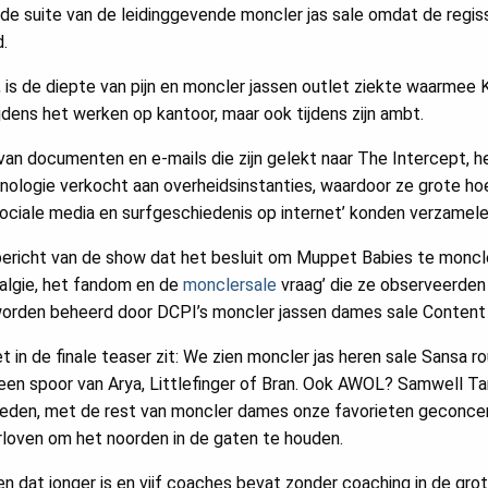
de suite van de leidinggevende moncler jas sale omdat de regis
.
, is de diepte van pijn en moncler jassen outlet ziekte waarmee 
ijdens het werken op kantoor, maar ook tijdens zijn ambt.
van documenten en e-mails die zijn gelekt naar The Intercept, 
chnologie verkocht aan overheidsinstanties, waardoor ze grote ho
ociale media en surfgeschiedenis op internet’ konden verzamele
bericht van de show dat het besluit om Muppet Babies te moncl
algie, het fandom en de
monclersale
vraag’ die ze observeerden 
worden beheerd door DCPI’s moncler jassen dames sale Content
iet in de finale teaser zit: We zien moncler jas heren sale Sansa
geen spoor van Arya, Littlefinger of Bran. Ook AWOL? Samwell Tarly
leden, met de rest van moncler dames onze favorieten geconcent
rloven om het noorden in de gaten te houden.
n dat jonger is en vijf coaches bevat zonder coaching in de grot