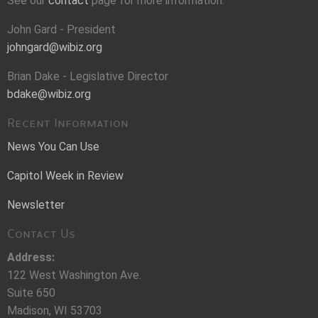
See our
contact
page for more information.
John Gard - President
johngard@wibiz.org
Brian Dake - Legislative Director
bdake@wibiz.org
Recent Information
News You Can Use
Capitol Week in Review
Newsletter
Contact Us
Address:
122 West Washington Ave.
Suite 650
Madison, WI 53703